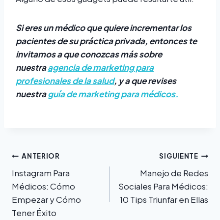
Si eres un médico que quiere incrementar los
pacientes de su práctica privada, entonces te
invitamos a que conozcas más sobre
nuestra
agencia de marketing para
profesionales de la salud
, y a que revises
nuestra
guía de marketing para médicos
.
Navegación
ANTERIOR
SIGUIENTE
Instagram Para
Manejo de Redes
de
Médicos: Cómo
Sociales Para Médicos:
entradas
Empezar y Cómo
10 Tips Triunfar en Ellas
Tener Éxito