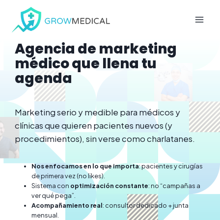
Saltar
al
contenido
Agencia de marketing
médico que llena tu
agenda
Marketing serio y medible para médicos y
clínicas que quieren pacientes nuevos (y
procedimientos), sin verse como charlatanes.
Nos enfocamos en lo que importa
: pacientes y cirugías
de primera vez (no likes).
Sistema con
optimización constante
: no “campañas a
ver qué pega”.
Acompañamiento real
: consultor dedicado + junta
mensual.