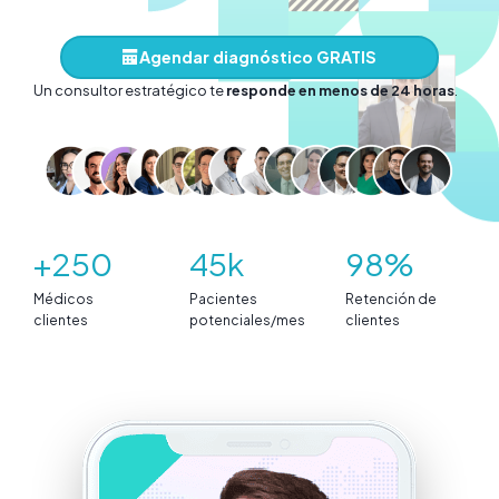
Agendar diagnóstico GRATIS
Un consultor estratégico te
responde en menos de 24 horas
.
2
4
9
+250
45k
98%
5
5
8
Médicos
Pacientes
Retención de
0
clientes
potenciales/mes
clientes