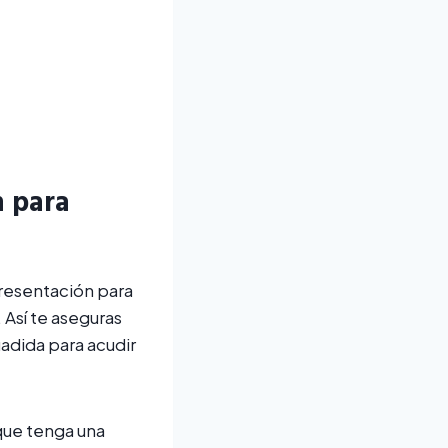
n para
presentación para
 Así te aseguras
adida para acudir
ue tenga una