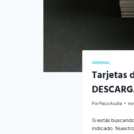
GENERAL
Tarjetas 
DESCARGA
Por
Paco Acuña
no
Si estás buscando
indicado. Nuestro