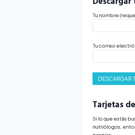
Descargar 
Tu nombre (reque
Tu correo electró
Tarjetas d
Si lo que estás b
nutriólogos, ento
propias.