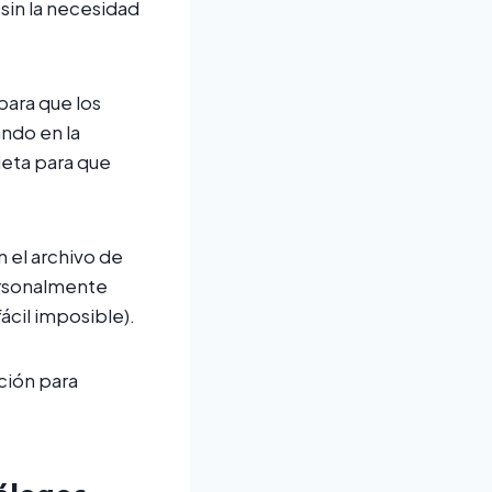
sin la necesidad
para que los
ando en la
jeta para que
n el archivo de
ersonalmente
ácil imposible).
ación para