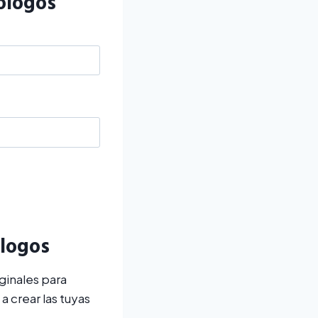
iólogos
ólogos
ginales para
 crear las tuyas