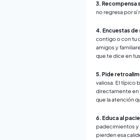
3.
Recompensa su
no regresa por sí
4.
Encuestas de 
contigo o con tu
amigos y familia
que te dice en tu
5.
Pide retroalim
valiosa. El típic
directamente en 
que la atención q
6. Educa al paci
padecimientos y 
pierden esa calid