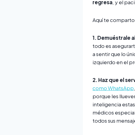
regresa
, y el pa
Aquí te comparto 1
1.
Demuéstrale al
todo es asegurart
a sentir que lo ú
izquierdo en el p
2. Haz que el ser
como WhatsApp
porque les llueve
inteligencia esta
médicos especial
todos sus mensaje