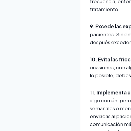
frecuencia, enton
tratamiento.
9.
Excede las ex
pacientes. Sin em
después excederl
10.
Evita las fric
ocasiones, con alg
lo posible, debes 
11.
Implementa un
algo común, pero
semanales o mens
enviadas al pacie
comunicación más 