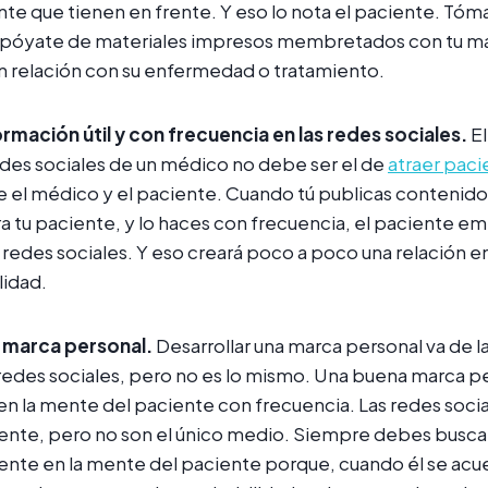
iente que tienen en frente. Y eso lo nota el paciente. Tó
 apóyate de materiales impresos membretados con tu m
en relación con su enfermedad o tratamiento.
rmación útil y con frecuencia en las redes sociales.
El
redes sociales de un médico no debe ser el de
atraer paci
re el médico y el paciente. Cuando tú publicas contenido
ra tu paciente, y lo haces con frecuencia, el paciente em
redes sociales. Y eso creará poco a poco una relación ent
lidad.
a marca personal.
Desarrollar una marca personal va de 
redes sociales, pero no es lo mismo. Una buena marca pe
n la mente del paciente con frecuencia. Las redes socia
nte, pero no son el único medio. Siempre debes busca
nte en la mente del paciente porque, cuando él se acue