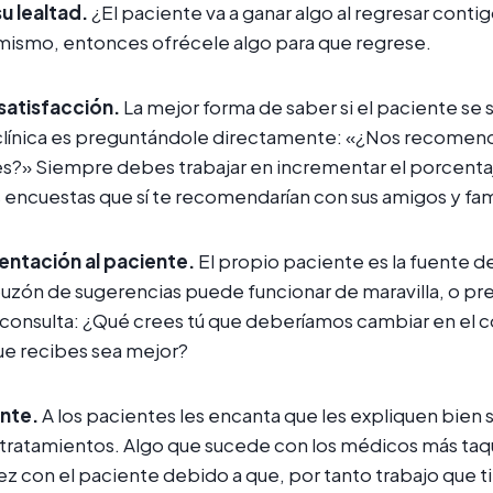
 lealtad.
¿El paciente va a ganar algo al regresar contig
 mismo, entonces ofrécele algo para que regrese.
satisfacción.
La mejor forma de saber si el paciente se 
 clínica es preguntándole directamente: «¿Nos recomend
res?» Siempre debes trabajar en incrementar el porcent
s encuestas que sí te recomendarían con sus amigos y fam
entación al paciente.
El propio paciente es la fuente 
o buzón de sugerencias puede funcionar de maravilla, o pr
consulta: ¿Qué crees tú que deberíamos cambiar en el c
ue recibes sea mejor?
ente.
A los pacientes les encanta que les expliquen bien 
tratamientos. Algo que sucede con los médicos más taqu
ez con el paciente debido a que, por tanto trabajo que t