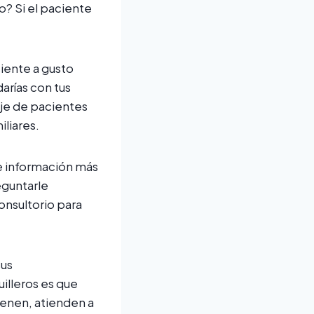
o? Si el paciente
siente a gusto
arías con tus
aje de pacientes
iliares.
de información más
eguntarle
onsultorio para
sus
illeros es que
ienen, atienden a