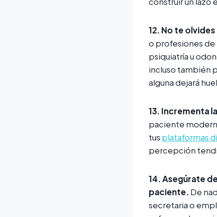
construir un lazo 
12.
No te olvides
o profesiones de 
psiquiatría u odo
incluso también p
alguna dejará huel
13. Incrementa l
paciente moderno
tus
plataformas d
percepción tendrá
14.
Aseg
ú
ra
te d
paciente.
De nada
secretaria o empl