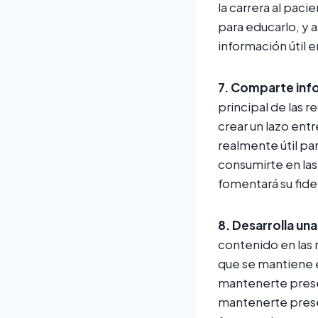
la carrera al pac
para educarlo, y
información útil 
7. Comparte info
principal de las 
crear un lazo ent
realmente útil pa
consumirte en las 
fomentará su fide
8.
Desarrolla un
contenido en las 
que se mantiene e
mantenerte prese
mantenerte prese