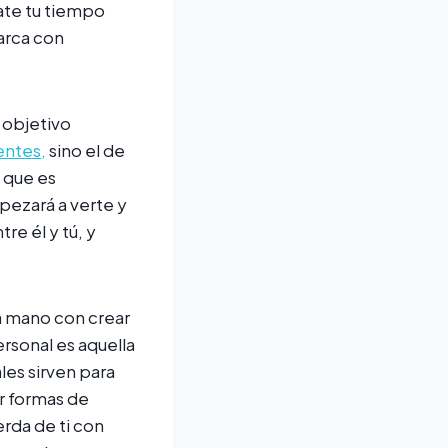
mate tu tiempo
arca con
 objetivo
entes,
sino el de
 que es
pezará a verte y
re él y tú, y
la mano con crear
rsonal es aquella
les sirven para
r formas de
rda de ti con