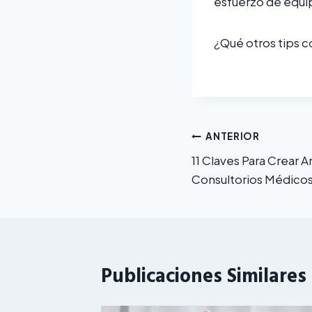
esfuerzo de equip
¿Qué otros tips c
Navegación
ANTERIOR
11 Claves Para Crear A
de
Consultorios Médico
entradas
Publicaciones Similares