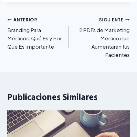
Navegación
ANTERIOR
SIGUIENTE
Branding Para
2 PDFs de Marketing
de
Médicos: Qué Es y Por
Médico que
entradas
Qué Es Importante
Aumentarán tus
Pacientes
Publicaciones Similares