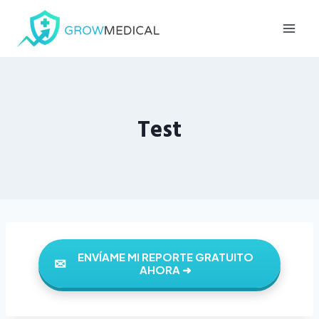
Saltar
al
contenido
Test
ENVÍAME MI REPORTE GRATUITO
AHORA ➜