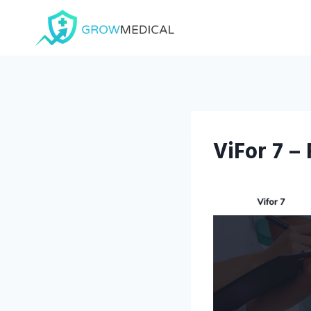
Saltar
al
contenido
ViFor 7 –