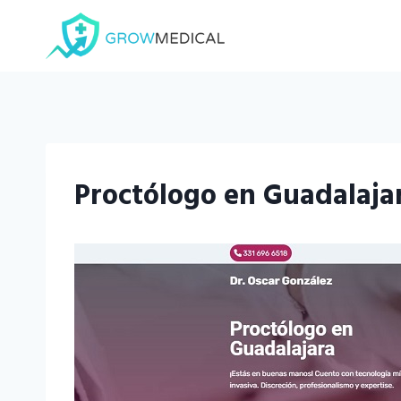
Saltar
al
contenido
Proctólogo en Guadalajar